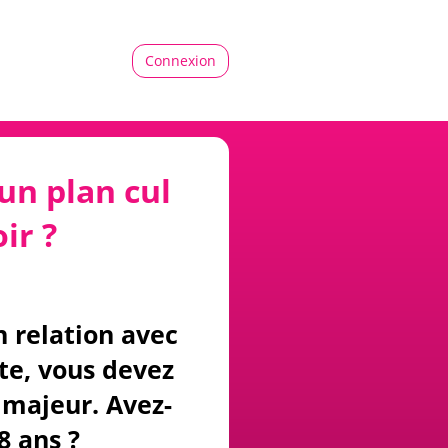
Connexion
un plan cul
ir ?
n relation avec
ite, vous devez
majeur. Avez-
8 ans ?