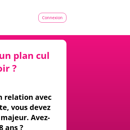
Connexion
un plan cul
ir ?
n relation avec
ite, vous devez
majeur. Avez-
8 ans ?