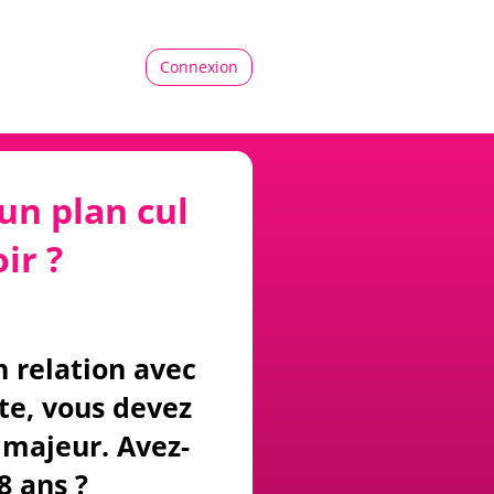
Connexion
un plan cul
ir ?
n relation avec
ite, vous devez
majeur. Avez-
8 ans ?