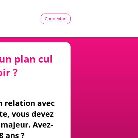
Connexion
un plan cul
ir ?
n relation avec
ite, vous devez
majeur. Avez-
8 ans ?