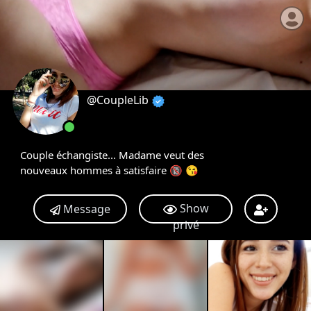
@CoupleLib
Couple échangiste... Madame veut des
nouveaux hommes à satisfaire 🔞 😘
Show
Message
privé