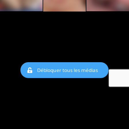
Débloquer tous les médias
© copyright jm-date.com 2026
Les photos et profils affichés servent uniquement d’illustration et visent à présenter
l’expérience proposée.
Geo Niche Applications LLC | One Alhambra Plaza, Floor PH,
Coral Gables, FL 33134, USA