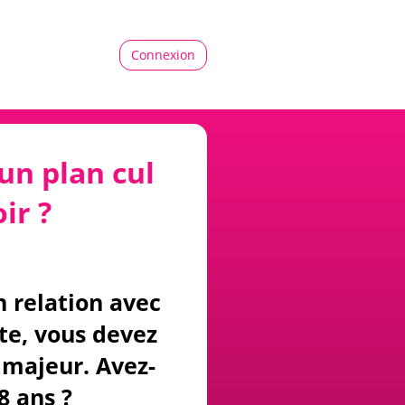
Connexion
un plan cul
ir ?
n relation avec
ite, vous devez
majeur. Avez-
8 ans ?