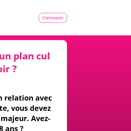
Connexion
un plan cul
ir ?
n relation avec
ite, vous devez
majeur. Avez-
8 ans ?