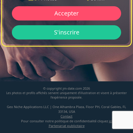
Accepter
S'inscrire
© copyright jm-date.com 2026
Les photos et profils affichés servent uniquement d’illustration et visent à présenter
l’expérience proposée.
Geo Niche Applications LLC | One Alhambra Plaza, Floor PH, Coral Gables, FL
33134, USA
Contact
Pour consulter notre politique de confidentialité cliquez
ici
Partenariat publicitaire