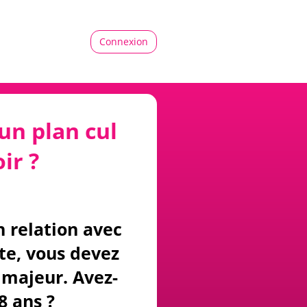
Connexion
un plan cul
ir ?
n relation avec
ite, vous devez
majeur. Avez-
8 ans ?